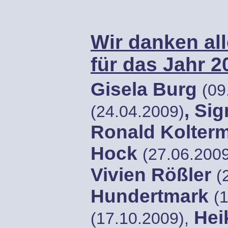
Wir danken al
für das Jahr 2
Gisela Burg
(09
, Si
(24.04.2009)
Ronald Kolte
Hock
(27.06.200
Vivien Rößler
(
Hundertmark
(
Hei
(17.10.2009),