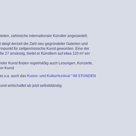
ieten, zahlreiche internationale Künstler angesiedelt.
 steigt derzeit die Zahl neu gegründeter Galerien und
ennpunkt für zeitgenössische Kunst geworden. Eine der
ße 27 ansässig, bietet er Künstlern auf etwa 110 m² ein
ender Kunst finden regelmäßig auch Lesungen, Konzerte,
der Kunst
as u.a. auch das
Kunst- und Kulturfestival "48 STUNDEN
d wirtschaftet ab jetzt selbstständig.