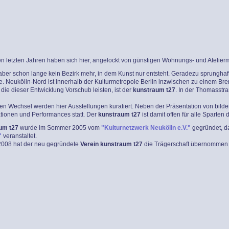
n den letzten Jahren haben sich hier, angelockt von günstigen Wohnungs- und Atelierm
 aber schon lange kein Bezirk mehr, in dem Kunst nur entsteht. Geradezu sprunghaft
e. Neukölln-Nord ist innerhalb der Kulturmetropole Berlin inzwischen zu einem Br
, die dieser Entwicklung Vorschub leisten, ist der
kunstraum t27
. In der Thomasstra
en Wechsel werden hier Ausstellungen kuratiert. Neben der Präsentation von bild
ationen und Performances statt. Der
kunstraum t27
ist damit offen für alle Sparten 
um t27
wurde im Sommer 2005 vom
"Kulturnetzwerk Neukölln e.V."
gegründet, d
"
veranstaltet.
2008 hat der neu gegründete
Verein kunstraum t27
die Trägerschaft übernommen un